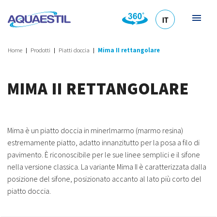
IT
HR
DE
EN
SL
Home
Prodotti
Piatti doccia
Mima II rettangolare
MIMA II RETTANGOLARE
Mima è un piatto doccia in minerlmarmo (marmo resina)
estremamente piatto, adatto innanzitutto per la posa a filo di
pavimento. È riconoscibile per le sue linee semplici e il sifone
nella versione classica. La variante Mima II è caratterizzata dalla
posizione del sifone, posizionato accanto al lato più corto del
piatto doccia.