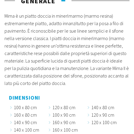
GENERALE
Mima è un piatto doccia in minerlmarmo (marmo resina)
estremamente piatto, adatto innanzitutto per la posa a filo di
pavimento. È riconoscibile per le sue linee semplici e il sifone
nella versione classica. I piatti doccia in minerlmarmo (marmo
resina) hanno in genere un’ottima resistenza e linee perfette,
caratteristiche rese possibili dalle proprietà superiori di questo
materiale. La superficie lucida di questi piatti doccia è ideale
per la pulizia quotidiana e la manutenzione. La variante Mima II è
caratterizzata dalla posizione del sifone, posizionato accanto al
lato più corto del piatto doccia.
DIMENSIONI
100 x 80 cm
120 x 80 cm
140 x 80 cm
160 x 80 cm
100 x 90 cm
120 x 90 cm
140 x 90 cm
160 x 90 cm
120 x 100 cm
140 x 100 cm
160 x 100 cm