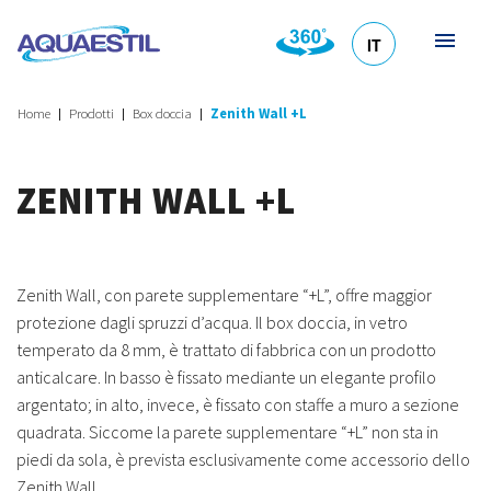
IT
HR
DE
EN
SL
Home
Prodotti
Box doccia
Zenith Wall +L
ZENITH WALL +L
Zenith Wall, con parete supplementare “+L”, offre maggior
protezione dagli spruzzi d’acqua. Il box doccia, in vetro
temperato da 8 mm, è trattato di fabbrica con un prodotto
anticalcare. In basso è fissato mediante un elegante profilo
argentato; in alto, invece, è fissato con staffe a muro a sezione
quadrata. Siccome la parete supplementare “+L” non sta in
piedi da sola, è prevista esclusivamente come accessorio dello
Zenith Wall.