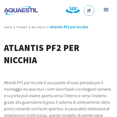
IT
HR
DE
EN
SL
Home
Prodotti
Box doccia
Atlantis PF2 per nicchia
ATLANTIS PF2 PER
NICCHIA
Atlantis PF2 per nicchie è una parete di lusso pensata per il
montaggio tra due muri. I vetri sono fissati con eleganti cerniere
e la porta può essere aperta verso l'interno e verso l'esterno
grazie alla guarnizione bypass. Il sistema di sollevamento della
porta consente una facile apertura. A causa della tolleranza di
installazione molto bassa, questo modello di parete viene