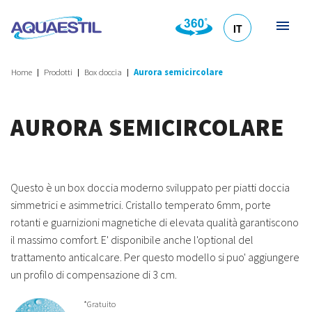
IT
HR
DE
EN
SL
Home
Prodotti
Box doccia
Aurora semicircolare
AURORA SEMICIRCOLARE
Questo è un box doccia moderno sviluppato per piatti doccia
simmetrici e asimmetrici. Cristallo temperato 6mm, porte
rotanti e guarnizioni magnetiche di elevata qualità garantiscono
il massimo comfort. E' disponibile anche l'optional del
trattamento anticalcare. Per questo modello si puo' aggiungere
un profilo di compensazione di 3 cm.
*Gratuito