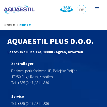
DE
HR
EN
SL
IT
Startseite
Kontakt
AQUAESTIL PLUS D.O.O.
Lastovska ulica 12a, 10000 Zagreb, Kroatien
Zentrallager
Poslovni park Karlovac 1B, Belajske Poljice
47250 Duga Resa, Kroatien
Tel. +385 (0)47 / 811-836
Service
Tel. +385 (0)47 / 811-836